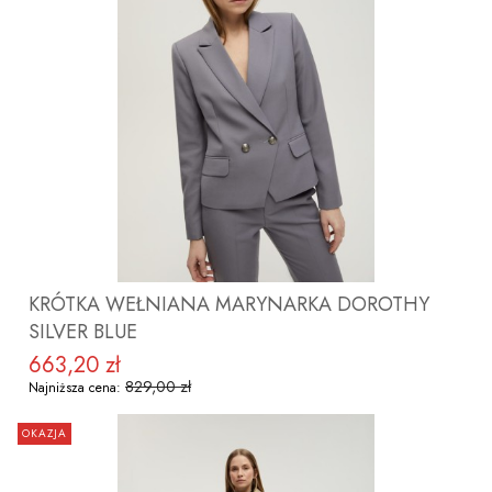
ZOBACZ PRODUKT
KRÓTKA WEŁNIANA MARYNARKA DOROTHY
SILVER BLUE
663,20 zł
Cena promocyjna
829,00 zł
Najniższa cena:
OKAZJA