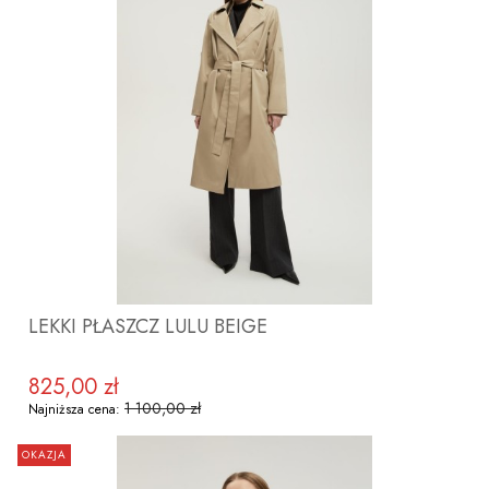
ZOBACZ PRODUKT
LEKKI PŁASZCZ LULU BEIGE
825,00 zł
Cena promocyjna
1 100,00 zł
Najniższa cena:
OKAZJA