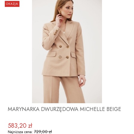
OKAZJA
ZOBACZ PRODUKT
MARYNARKA DWURZĘDOWA MICHELLE BEIGE
583,20 zł
Cena promocyjna
729,00 zł
Najniższa cena: