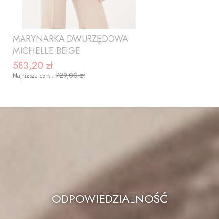
MARYNARKA DWURZĘDOWA
MICHELLE BEIGE
583,20 zł
Cena promocyjna
729,00 zł
Najniższa cena:
ZOBACZ PRODUKT
ODPOWIEDZIALNOŚĆ