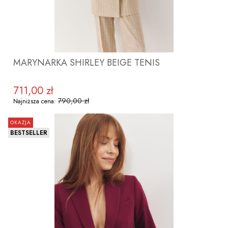
MARYNARKA SHIRLEY BEIGE TENIS
711,00 zł
Cena promocyjna
790,00 zł
Najniższa cena:
OKAZJA
BESTSELLER
ZOBACZ PRODUKT