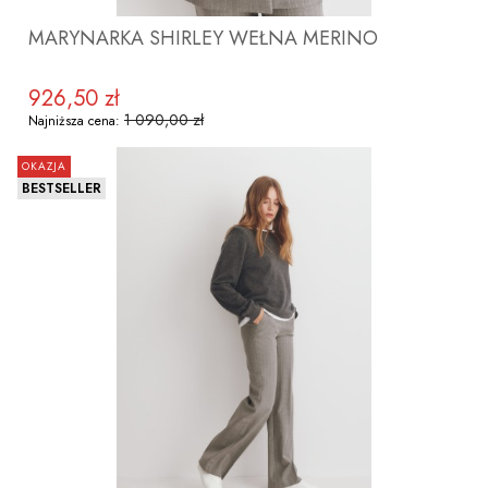
MARYNARKA SHIRLEY WEŁNA MERINO
926,50 zł
Cena promocyjna
1 090,00 zł
Najniższa cena:
OKAZJA
BESTSELLER
ZOBACZ PRODUKT