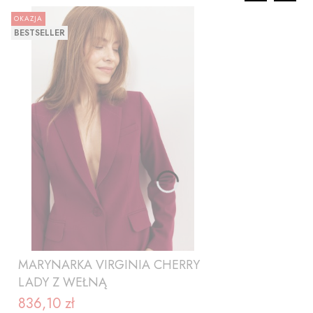
OKAZJA
BESTSELLER
MARYNARKA VIRGINIA CHERRY
LADY Z WEŁNĄ
836,10 zł
Cena promocyjna