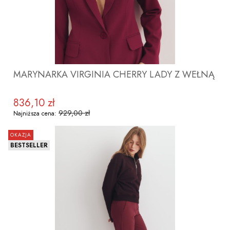
MARYNARKA VIRGINIA CHERRY LADY Z WEŁNĄ
836,10 zł
Cena promocyjna
929,00 zł
Najniższa cena:
OKAZJA
BESTSELLER
ZOBACZ PRODUKT