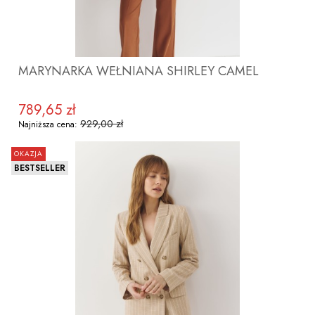
MARYNARKA WEŁNIANA SHIRLEY CAMEL
789,65 zł
Cena promocyjna
929,00 zł
Najniższa cena:
OKAZJA
BESTSELLER
ZOBACZ PRODUKT