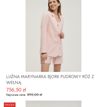
ZOBACZ PRODUKT
LUŹNA MARYNARKA BJORK PUDROWY RÓŻ Z
WEŁNĄ
756,50 zł
Cena promocyjna
890,00 zł
Najniższa cena:
OKAZJA