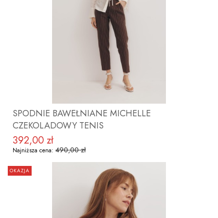
ZOBACZ PRODUKT
SPODNIE BAWEŁNIANE MICHELLE
CZEKOLADOWY TENIS
392,00 zł
Cena promocyjna
490,00 zł
Najniższa cena:
OKAZJA