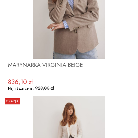
ZOBACZ PRODUKT
MARYNARKA VIRGINIA BEIGE
836,10 zł
Cena promocyjna
929,00 zł
Najniższa cena:
OKAZJA