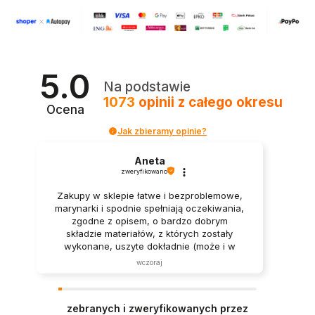
5.0
Na podstawie
1073
opinii
z całego okresu
Ocena
Jak zbieramy opinie?
Aneta
zweryfikowano
Zakupy w sklepie łatwe i bezproblemowe,
marynarki i spodnie spełniają oczekiwania,
zgodne z opisem, o bardzo dobrym
składzie materiałów, z których zostały
wykonane, uszyte dokładnie (może i w
innych sklepach zdarza się to coraz
wczoraj
częściej, jednak nadal nie jest oczywiste),
kontakt łatwy a panie bardzo pomocne i
miłe. Szczerze polecam.
zebranych i zweryfikowanych przez