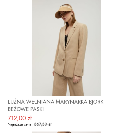
ZOBACZ PRODUKT
LUŹNA WEŁNIANA MARYNARKA BJORK
BEŻOWE PASKI
712,00 zł
Cena promocyjna
667,50 zł
Najniższa cena: