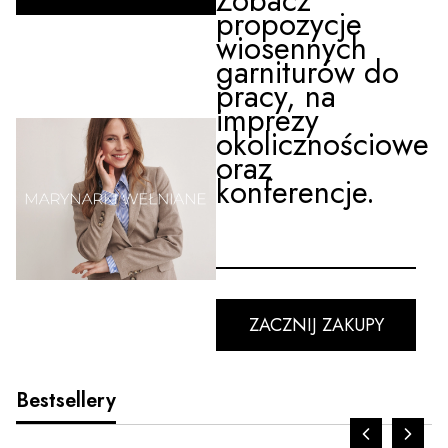
Zobacz
propozycje
wiosennych
garniturów do
pracy, na
imprezy
okolicznościowe
oraz
konferencje.
ZACZNIJ ZAKUPY
Bestsellery