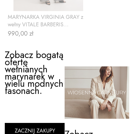
MARYNARKA VIRGINIA GRAY z
wełny VITALE BARBERIS
CANONICO
990,00 zł
Cena
Zobacz bogatą
ofertę
wełnianych
marynarek w
wielu modnych
fasonach.
ZOBACZ PRODUKT
ZACZNIJ ZAKUPY