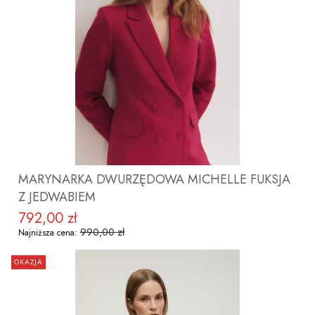
ZOBACZ PRODUKT
MARYNARKA DWURZĘDOWA MICHELLE FUKSJA
Z JEDWABIEM
792,00 zł
Cena promocyjna
990,00 zł
Najniższa cena:
OKAZJA